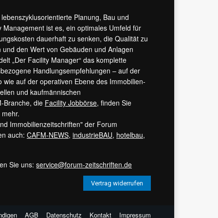
r lebenszyklusorientierte Planung, Bau und
y Management ist es, ein optimales Umfeld für
tungskosten dauerhaft zu senken, die Qualität zu
hern und den Wert von Gebäuden und Anlagen
ndelt „Der Facility Manager“ das komplette
isbezogene Handlungsempfehlungen – auf der
 wie auf der operativen Ebene des Immobilien-
urellen und kaufmännischen
M-Branche, die
Facility Jobbörse
, finden Sie
s mehr.
 und Immobilienzeitschriften" der Forum
ren auch:
CAFM-NEWS
,
industrieBAU
,
hotelbau
,
ren Sie uns:
service@forum-zeitschriften.de
Vertrag widerrufen
ndigen
AGB
Datenschutz
Kontakt
Impressum