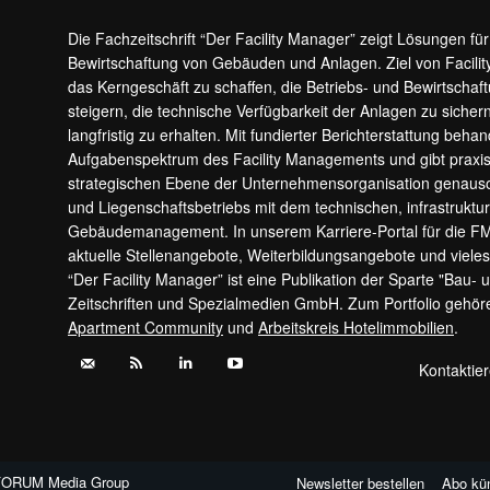
Die Fachzeitschrift “Der Facility Manager” zeigt Lösungen fü
Bewirtschaftung von Gebäuden und Anlagen. Ziel von Facilit
das Kerngeschäft zu schaffen, die Betriebs- und Bewirtschaf
steigern, die technische Verfügbarkeit der Anlagen zu sic
langfristig zu erhalten. Mit fundierter Berichterstattung beha
Aufgabenspektrum des Facility Managements und gibt prax
strategischen Ebene der Unternehmensorganisation genauso
und Liegenschaftsbetriebs mit dem technischen, infrastrukt
Gebäudemanagement. In unserem Karriere-Portal für die F
aktuelle Stellenangebote, Weiterbildungsangebote und viele
“Der Facility Manager” ist eine Publikation der Sparte "Bau-
Zeitschriften und Spezialmedien GmbH. Zum Portfolio gehö
Apartment Community
und
Arbeitskreis Hotelimmobilien
.
Kontaktie
FORUM Media Group
Newsletter bestellen
Abo kü