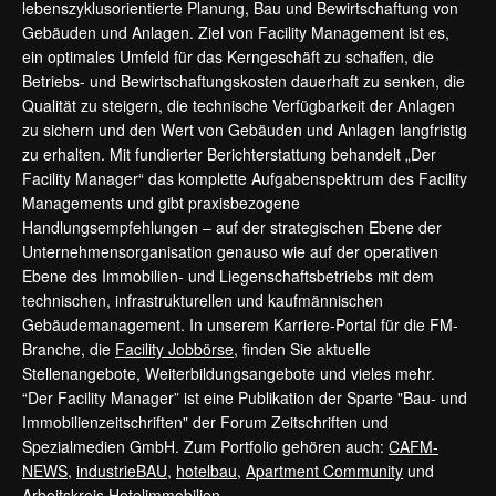
lebenszyklusorientierte Planung, Bau und Bewirtschaftung von
Gebäuden und Anlagen. Ziel von Facility Management ist es,
ein optimales Umfeld für das Kerngeschäft zu schaffen, die
Betriebs- und Bewirtschaftungskosten dauerhaft zu senken, die
Qualität zu steigern, die technische Verfügbarkeit der Anlagen
zu sichern und den Wert von Gebäuden und Anlagen langfristig
zu erhalten. Mit fundierter Berichterstattung behandelt „Der
Facility Manager“ das komplette Aufgabenspektrum des Facility
Managements und gibt praxisbezogene
Handlungsempfehlungen – auf der strategischen Ebene der
Unternehmensorganisation genauso wie auf der operativen
Ebene des Immobilien- und Liegenschaftsbetriebs mit dem
technischen, infrastrukturellen und kaufmännischen
Gebäudemanagement. In unserem Karriere-Portal für die FM-
Branche, die
Facility Jobbörse
, finden Sie aktuelle
Stellenangebote, Weiterbildungsangebote und vieles mehr.
“Der Facility Manager” ist eine Publikation der Sparte "Bau- und
Immobilienzeitschriften" der Forum Zeitschriften und
Spezialmedien GmbH. Zum Portfolio gehören auch:
CAFM-
NEWS
,
industrieBAU
,
hotelbau
,
Apartment Community
und
Arbeitskreis Hotelimmobilien
.