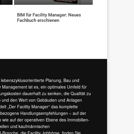
BIM für Facility Manager: Neues
Fachbuch erschienen
AKTUELLES
r lebenszyklusorientierte Planung, Bau und
y Management ist es, ein optimales Umfeld für
tungskosten dauerhaft zu senken, die Qualität zu
hern und den Wert von Gebäuden und Anlagen
ndelt „Der Facility Manager“ das komplette
isbezogene Handlungsempfehlungen – auf der
 wie auf der operativen Ebene des Immobilien-
urellen und kaufmännischen
M-Branche, die
Facility Jobbörse
, finden Sie