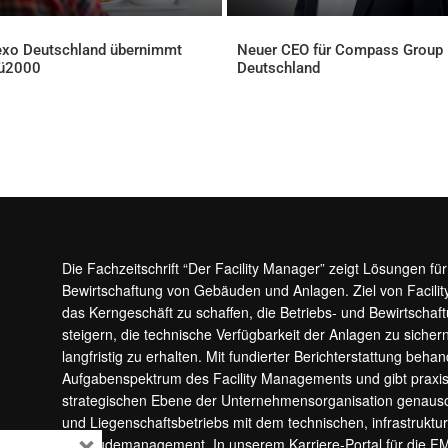
xo Deutschland übernimmt
Neuer CEO für Compass Group
ü2000
Deutschland
ELLES
AKTUELLES
Die Fachzeitschrift “Der Facility Manager” zeigt Lösungen fü
Bewirtschaftung von Gebäuden und Anlagen. Ziel von Facilit
das Kerngeschäft zu schaffen, die Betriebs- und Bewirtschaf
steigern, die technische Verfügbarkeit der Anlagen zu sic
langfristig zu erhalten. Mit fundierter Berichterstattung beha
Aufgabenspektrum des Facility Managements und gibt prax
strategischen Ebene der Unternehmensorganisation genauso
und Liegenschaftsbetriebs mit dem technischen, infrastrukt
×
Gebäudemanagement. In unserem Karriere-Portal für die F