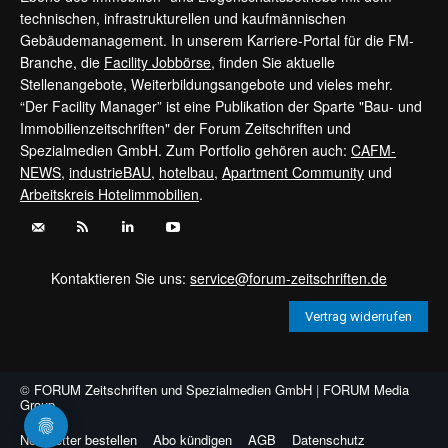
technischen, infrastrukturellen und kaufmännischen
Gebäudemanagement. In unserem Karriere-Portal für die FM-
Branche, die
Facility Jobbörse
, finden Sie aktuelle
Stellenangebote, Weiterbildungsangebote und vieles mehr.
“Der Facility Manager” ist eine Publikation der Sparte "Bau- und
Immobilienzeitschriften" der Forum Zeitschriften und
Spezialmedien GmbH. Zum Portfolio gehören auch:
CAFM-
NEWS
,
industrieBAU
,
hotelbau
,
Apartment Community
und
Arbeitskreis Hotelimmobilien
.
Kontaktieren Sie uns:
service@forum-zeitschriften.de
Vertrag widerrufen
©
FORUM Zeitschriften und Spezialmedien GmbH
|
FORUM Media
Group
Newsletter bestellen
Abo kündigen
AGB
Datenschutz