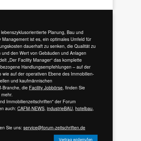
r lebenszyklusorientierte Planung, Bau und
y Management ist es, ein optimales Umfeld für
tungskosten dauerhaft zu senken, die Qualität zu
hern und den Wert von Gebäuden und Anlagen
ndelt „Der Facility Manager“ das komplette
isbezogene Handlungsempfehlungen – auf der
 wie auf der operativen Ebene des Immobilien-
urellen und kaufmännischen
M-Branche, die
Facility Jobbörse
, finden Sie
s mehr.
 und Immobilienzeitschriften" der Forum
ren auch:
CAFM-NEWS
,
industrieBAU
,
hotelbau
,
ren Sie uns:
service@forum-zeitschriften.de
Vertrag widerrufen