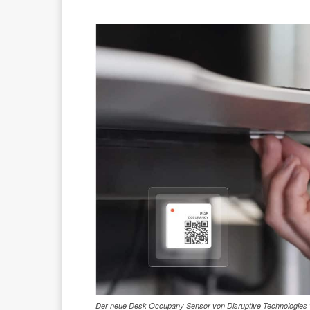
Der neue Desk Occupany Sensor von Disruptive Technologies v