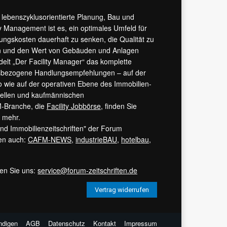
r lebenszyklusorientierte Planung, Bau und
y Management ist es, ein optimales Umfeld für
tungskosten dauerhaft zu senken, die Qualität zu
hern und den Wert von Gebäuden und Anlagen
ndelt „Der Facility Manager“ das komplette
isbezogene Handlungsempfehlungen – auf der
 wie auf der operativen Ebene des Immobilien-
urellen und kaufmännischen
M-Branche, die
Facility Jobbörse
, finden Sie
s mehr.
 und Immobilienzeitschriften" der Forum
ren auch:
CAFM-NEWS
,
industrieBAU
,
hotelbau
,
ren Sie uns:
service@forum-zeitschriften.de
Vertrag widerrufen
ndigen
AGB
Datenschutz
Kontakt
Impressum