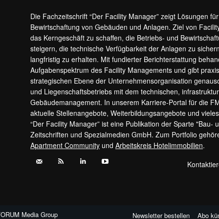
Die Fachzeitschrift “Der Facility Manager” zeigt Lösungen fü
Bewirtschaftung von Gebäuden und Anlagen. Ziel von Facilit
das Kerngeschäft zu schaffen, die Betriebs- und Bewirtschaf
steigern, die technische Verfügbarkeit der Anlagen zu sic
langfristig zu erhalten. Mit fundierter Berichterstattung beha
Aufgabenspektrum des Facility Managements und gibt prax
strategischen Ebene der Unternehmensorganisation genauso
und Liegenschaftsbetriebs mit dem technischen, infrastrukt
Gebäudemanagement. In unserem Karriere-Portal für die F
aktuelle Stellenangebote, Weiterbildungsangebote und viele
“Der Facility Manager” ist eine Publikation der Sparte "Bau-
Zeitschriften und Spezialmedien GmbH. Zum Portfolio gehö
Apartment Community
und
Arbeitskreis Hotelimmobilien
.
Kontaktie
FORUM Media Group
Newsletter bestellen
Abo kü