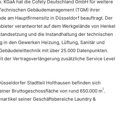
. KGaA hat die Cofely Deutschland GmbH für weitere
 Technischen Gebäudemanagement (TGM) ihrer
de am Hauptfirmensitz in Düsseldorf beauftragt.
Der
Anbieter verantwortet auf dem Werkgelände von Henkel
nstandsetzung und die Instandhaltung der technischen
 in den Gewerken Heizung, Lüftung, Sanitär und
 Gebäudeleittechnik mit über 25.000 Datenpunkten.
t der Vertragsverlängerung zusätzliche Service Level
üsseldorfer Stadtteil Holthausen befinden sich
2
einer Bruttogeschossfläche von rund 650.000 m
.
nartikel seiner Geschäftsbereiche Laundry &