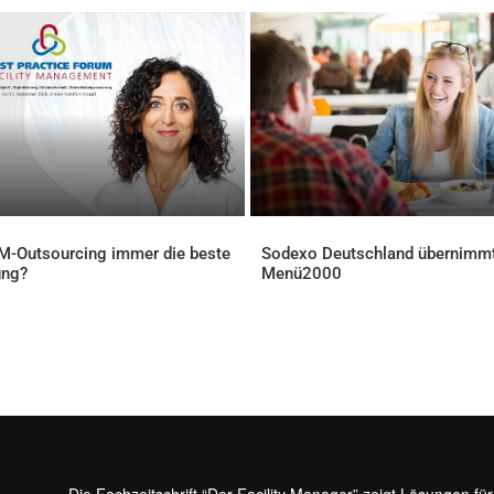
FM-Outsourcing immer die beste
Sodexo Deutschland übernimm
ung?
Menü2000
ELLES
AKTUELLES
Die Fachzeitschrift “Der Facility Manager” zeigt Lösungen fü