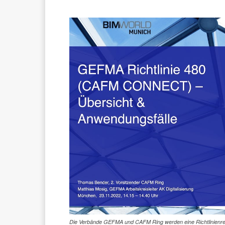
Die Verbände GEFMA und CAFM Ring werden eine Richtlinienreih