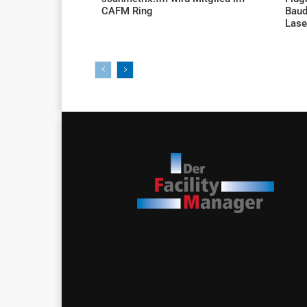
CAFM Ring
Baud
AKTUELLES
Lase
AKTU