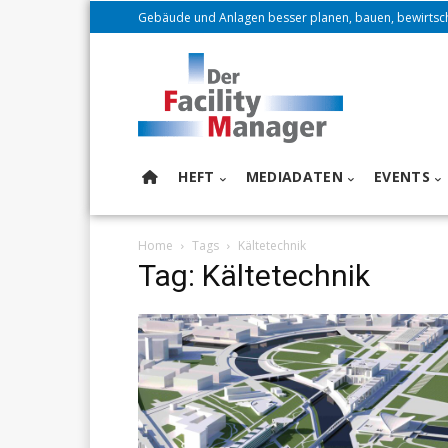
Gebäude und Anlagen besser planen, bauen, bewirtsc
HEFT
MEDIADATEN
EVENTS
Home
Tags
Kältetechnik
Tag: Kältetechnik