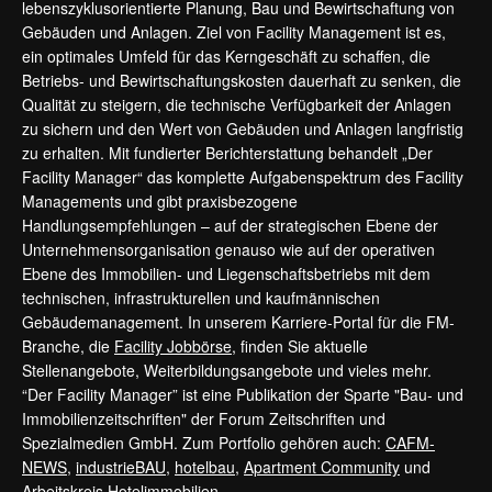
lebenszyklusorientierte Planung, Bau und Bewirtschaftung von
Gebäuden und Anlagen. Ziel von Facility Management ist es,
ein optimales Umfeld für das Kerngeschäft zu schaffen, die
Betriebs- und Bewirtschaftungskosten dauerhaft zu senken, die
Qualität zu steigern, die technische Verfügbarkeit der Anlagen
zu sichern und den Wert von Gebäuden und Anlagen langfristig
zu erhalten. Mit fundierter Berichterstattung behandelt „Der
Facility Manager“ das komplette Aufgabenspektrum des Facility
Managements und gibt praxisbezogene
Handlungsempfehlungen – auf der strategischen Ebene der
Unternehmensorganisation genauso wie auf der operativen
Ebene des Immobilien- und Liegenschaftsbetriebs mit dem
technischen, infrastrukturellen und kaufmännischen
Gebäudemanagement. In unserem Karriere-Portal für die FM-
Branche, die
Facility Jobbörse
, finden Sie aktuelle
Stellenangebote, Weiterbildungsangebote und vieles mehr.
“Der Facility Manager” ist eine Publikation der Sparte "Bau- und
Immobilienzeitschriften" der Forum Zeitschriften und
Spezialmedien GmbH. Zum Portfolio gehören auch:
CAFM-
NEWS
,
industrieBAU
,
hotelbau
,
Apartment Community
und
Arbeitskreis Hotelimmobilien
.